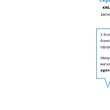
KRE
засн
З Вол
бізне
оформ
Минул
магаз
agen