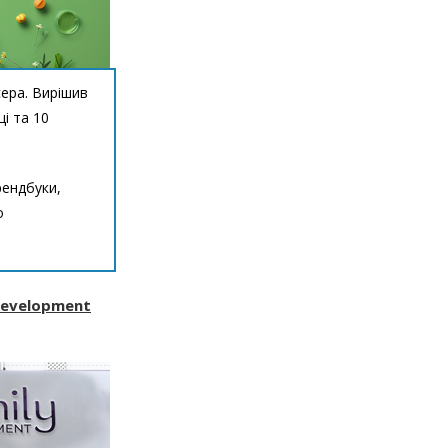
ера. Вирішив
ці та 10
рендбуки,
о
evelopment