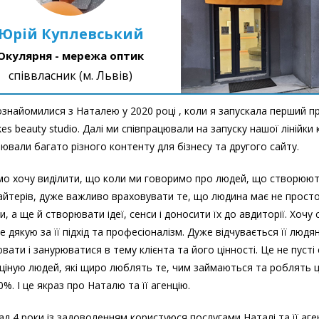
Юрій Куплевський
Окулярня - мережа оптик
співвласник (м. Львів)
знайомилися з Наталею у 2020 році , коли я запускала перший п
kes beauty studio. Далі ми співпрацювали на запуску нашої лінійки
ювали багато різного контенту для бізнесу та другого сайту.
о хочу виділити, що коли ми говоримо про людей, що створюют
айтерів, дуже важливо враховувати те, що людина має не прост
и, а ще й створювати ідеї, сенси і доносити їх до авдиторії. Хочу
е дякую за її підхід та професіоналізм. Дуже відчувається її людя
вати і занурюватися в тему клієнта та його цінності. Це не пусті 
ціную людей, які щиро люблять те, чим займаються та роблять ц
0%. І це якраз про Наталю та її агенцію.
ад 4 роки із задоволенням користуюся послугами Наталі та її агенц