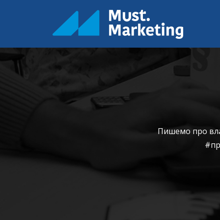
Пишемо про влас
#пр