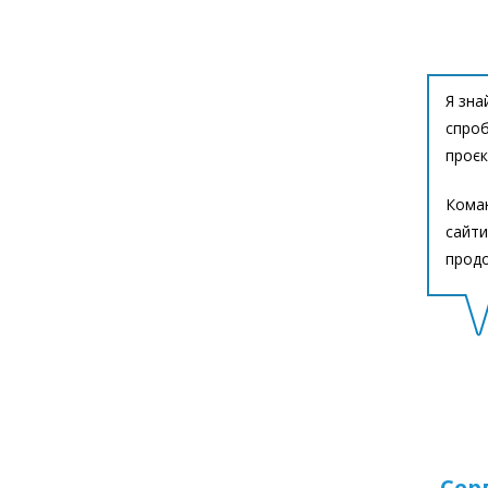
Я зн
спроб
проєк
Коман
сайти
прод
Сер