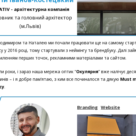
ATIV - архітектурна компанія
овник та головний архітектор
(м.Львів)
одимиром та Наталею ми почали працювати ще на самому старт
су у 2016 році, тому стартували з неймінгу та брендбуку. Далі за
ленням перших точок, рекламними матеріалами та сайтом.
и роки, і зараз наша мережа оптик “
Окулярня
” вже налічує дес
инів – і я добре пам’ятаю, з ким все починалося та дякую
Must m
cy
.
Branding
Website