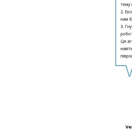
тему 
2. Ек
нам б
3. Гн
робот
Ця аг
навіт
півро
Ve