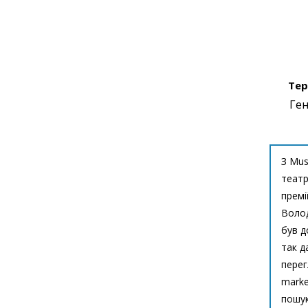
Тер
Ген
З Mus
театр
премі
Волод
був д
так д
перег
marke
пошук