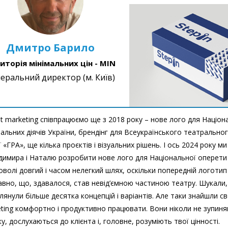
Дмитро Барило
иторія мінімальних цін - MIN
еральний директор (м. Київ)
t marketing співпрацюємо ще з 2018 року – нове лого для Націона
альних діячів України, брендінг для Всеукраїнського театральн
ї «ГРА», ще кілька проєктів і візуальних рішень. І ось 2024 року м
имира і Наталю розробити нове лого для Національної оперети 
оволі довгий і часом нелегкий шлях, оскільки попередній логотип
авно, що, здавалося, став невід’ємною частиною театру. Шукали,
лянули більше десятка концепцій і варіантів. Але таки знайшли св
ting комфортно і продуктивно працювати. Вони ніколи не зупиня
у, дослухаються до клієнта і, головне, розуміють твої цінності.