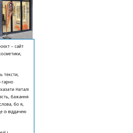
роєкт – сайт
 косметики,
ь тексти,
о гарно
 сказати Наталі
ність, бажання
слова, бо я,
е із віддачею
ії і