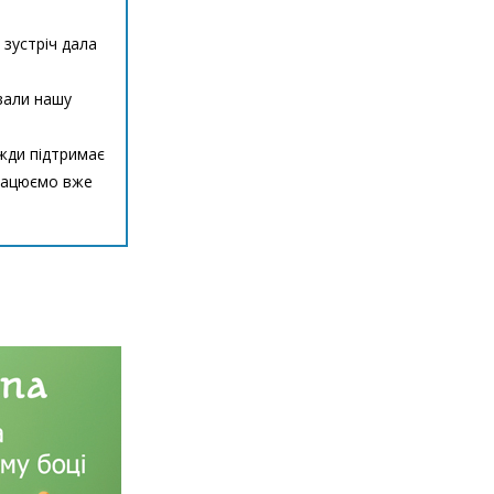
 зустріч дала
ували нашу
вжди підтримає
 Працюємо вже