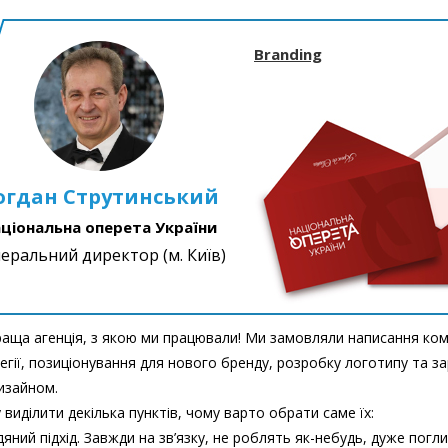
Branding
огдан Струтинський
ціональна оперета України
еральний директор (м. Київ)
аща агенція, з якою ми працювали! Ми замовляли написання ком
егії, позиціонування для нового бренду, розробку логотипу та 
изайном.
виділити декілька пунктів, чому варто обрати саме їх:
дяний підхід. Завжди на зв’язку, не роблять як-небудь, дуже пог