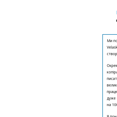
Ми по
Velas
створ
Окрем
копір
писат
велик
працю
дуже 
на 10
Я пон