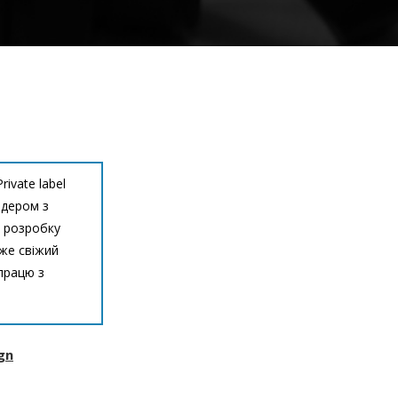
ivate label
ідером з
а розробку
вже свіжий
працю з
gn