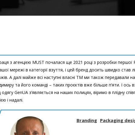
раця з агенцією MUST почалася ще 2021 році з розробки першої Pr
ашої мережі в категорії взуття, і цей бренд досить швидко став л
жів. А далі майже всі наступні власні ТМ ми також передавали н
имиру та його команді – таких проєктів вже більше п’яти. І ось 
 одягу GenUA з’являється на наших полицях, віримо в плідну спів
єю і надалі.
Branding
Packaging desi