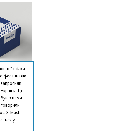
льної спілки
ого фестивалю-
и запросили
України. Це
 був з нами
 говорили,
оє. З Must
ються у