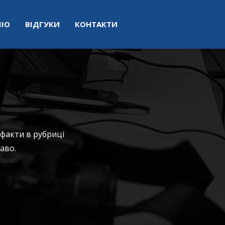
ІО
ВІДГУКИ
КОНТАКТИ
 факти в рубриці
аво.