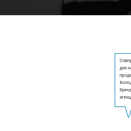
Співп
для н
прода
Волод
бренд
агенці