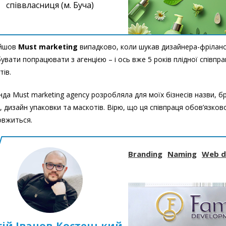
співвласниця (м. Буча)
айшов
Must marketing
випадково, коли шукав дизайнера-фріланс
увати попрацювати з агенцією – і ось вже 5 років плідної співпра
тів.
да Must marketing agency розробляла для моїх бізнесів назви, б
, дизайн упаковки та маскотів. Вірю, що ця співпраця обов’язков
овжиться.
Branding
Naming
Web d
гій Іванов-Костецький