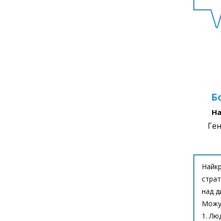
Б
На
Ген
Найкр
страт
над д
Можу 
1. Лю