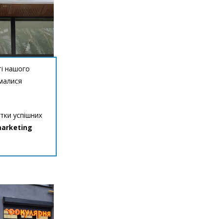
і нашого
ймалися
ятки успішних
arketing