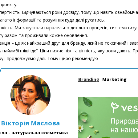
проекту.
спертність. Відчуваються роки досвіду, тому що навіть ознайомча
агато інформації та розуміння куди далі рухатись.
учкість. Ми запускали паралельно декілька процесів, систематиз
у разом та проживали кожне оновлення.
енція – це як найкращий друг для бренду, який не токсичний і за
ь найамбітніші ідеї. Ціни нижче ніж та цінність, яку вони дають.
ку і продовжуємо далі. Тому щиро рекомендую
Branding
Marketing
Вікторія Маслова
sna - натуральна косметика