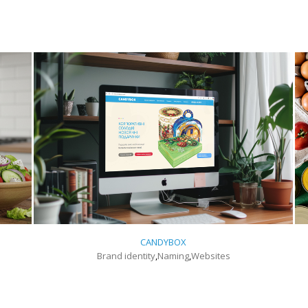
CANDYBOX
Brand identity
,
Naming
,
Websites