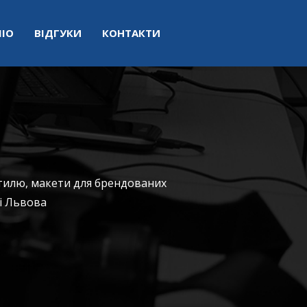
ІО
ВІДГУКИ
КОНТАКТИ
стилю, макети для брендованих
зі Львова