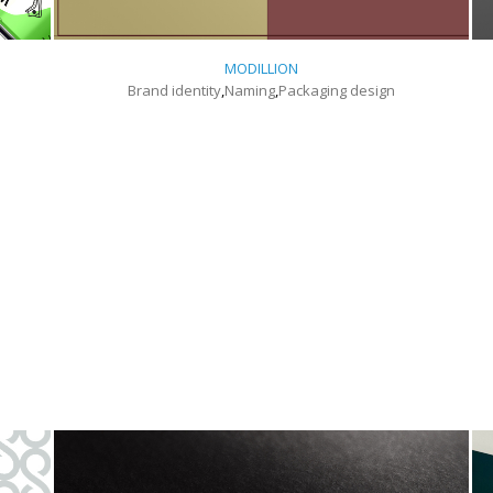
MODILLION
Brand identity
,
Naming
,
Packaging design