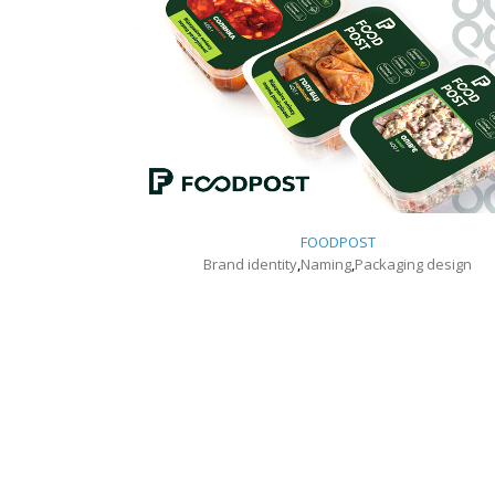
FOODPOST
Brand identity
,
Naming
,
Packaging design