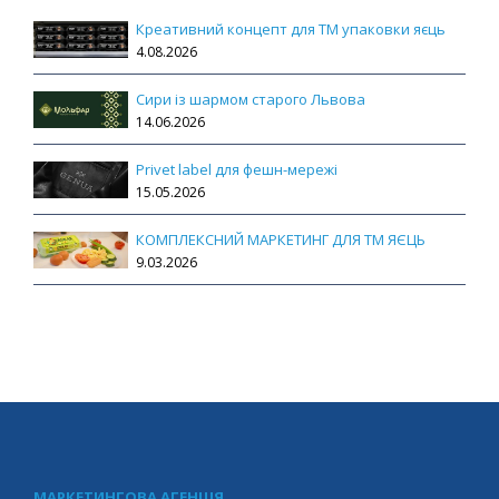
Креативний концепт для ТМ упаковки яєць
4.08.2026
Сири із шармом старого Львова
14.06.2026
Privet label для фешн-мережі
15.05.2026
КОМПЛЕКСНИЙ МАРКЕТИНГ ДЛЯ ТМ ЯЄЦЬ
9.03.2026
МАРКЕТИНГОВА АГЕНЦІЯ