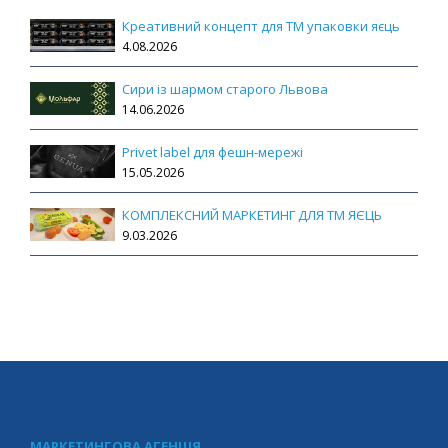
Креативний концепт для ТМ упаковки яєць
4.08.2026
Сири із шармом старого Львова
14.06.2026
Privet label для фешн-мережі
15.05.2026
КОМПЛЕКСНИЙ МАРКЕТИНГ ДЛЯ ТМ ЯЄЦЬ
9.03.2026
МАРКЕТИНГОВА АГЕНЦІЯ