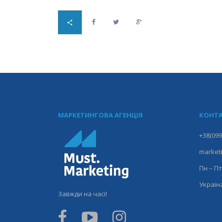
МАРКЕТИНГОВА АГЕНЦІЯ
КОНТА
+38(099
market
Пн – Пт
Україна
Завжди на часі!