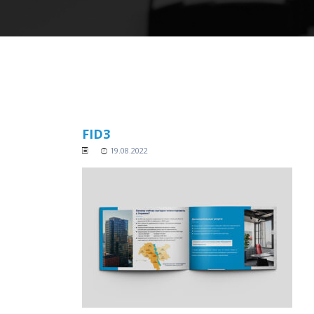
FID3
19.08.2022