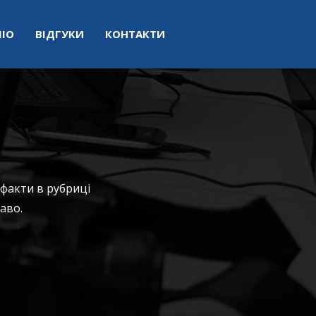
ІО
ВІДГУКИ
КОНТАКТИ
 факти в рубриці
аво.