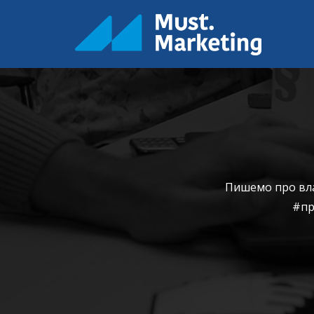
Пишемо про влас
#пр