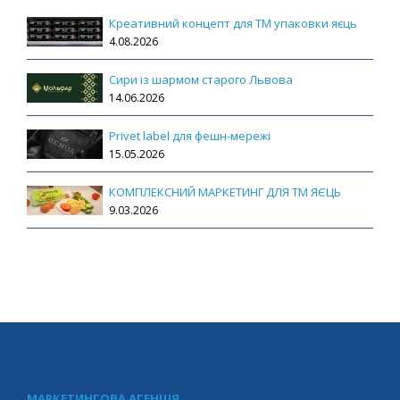
Креативний концепт для ТМ упаковки яєць
4.08.2026
Сири із шармом старого Львова
14.06.2026
Privet label для фешн-мережі
15.05.2026
КОМПЛЕКСНИЙ МАРКЕТИНГ ДЛЯ ТМ ЯЄЦЬ
9.03.2026
МАРКЕТИНГОВА АГЕНЦІЯ