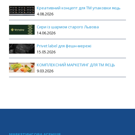
Креативний концепт для ТМ упаковки яєць
4.08.2026
Сири із шармом старого Львова
14.06.2026
Privet label для фешн-мережі
15.05.2026
КОМПЛЕКСНИЙ МАРКЕТИНГ ДЛЯ ТМ ЯЄЦЬ
9.03.2026
МАРКЕТИНГОВА АГЕНЦІЯ