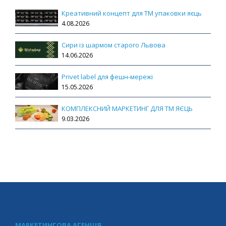
Креативний концепт для ТМ упаковки яєць
4.08.2026
Сири із шармом старого Львова
14.06.2026
Privet label для фешн-мережі
15.05.2026
КОМПЛЕКСНИЙ МАРКЕТИНГ ДЛЯ ТМ ЯЄЦЬ
9.03.2026
МАРКЕТИНГОВА АГЕНЦІЯ