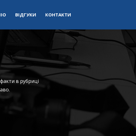
ІО
ВІДГУКИ
КОНТАКТИ
 факти в рубриці
аво.