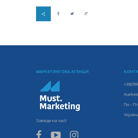
МАРКЕТИНГОВА АГЕНЦІЯ
КОНТА
+38(099
market
Пн – Пт
Україна
Завжди на часі!