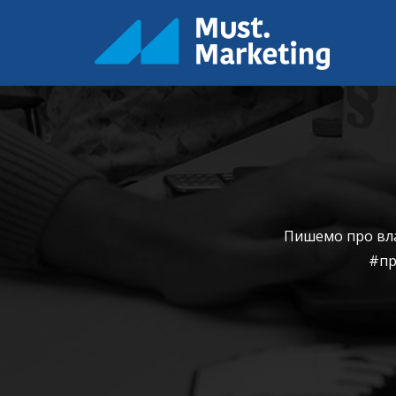
Пишемо про влас
#пр