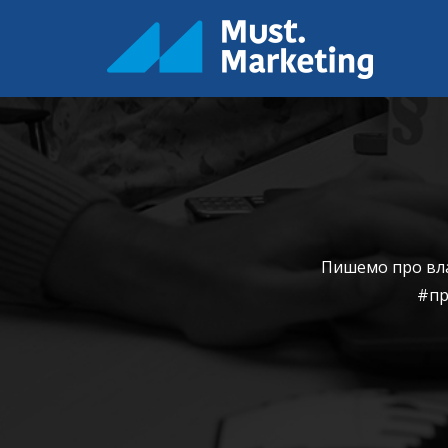
Пишемо про влас
#пр