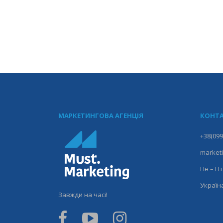
МАРКЕТИНГОВА АГЕНЦІЯ
КОНТА
+38(099
market
Пн – Пт
Україна
Завжди на часі!