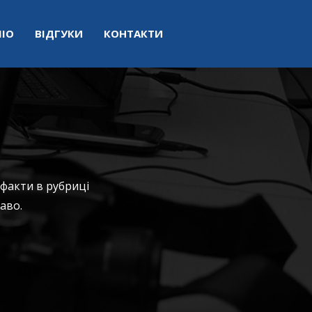
ІО
ВІДГУКИ
КОНТАКТИ
 факти в рубриці
аво.