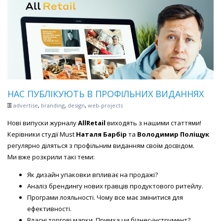
НАС ПУБЛІКУЮТЬ В ПРОФІЛЬНИХ ВИДАННЯХ
advertise
,
branding
,
design
,
web-projects
Нові випуски журналу
AllRetail
виходять з нашими статтями!
Керівники студії Must
Наталя Барбір
та
Володимир Поліщук
регулярно діляться з профільним виданням своїм досвідом.
Ми вже розкрили такі теми:
Як дизайн упаковки впливає на продажі?
Аналіз брендингу нових гравців продуктового ритейлу.
Програми лояльності. Чому все має змінитися для
ефективності.
Власні торгові марки. Примха чи бізнес-інструмент?