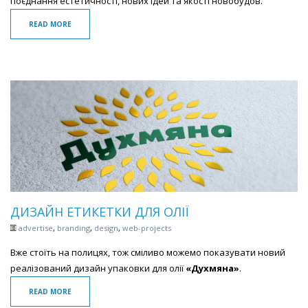
поєднання естетичності, нових ідей та якості новобудов.
READ MORE
ДИЗАЙН ЕТИКЕТКИ ДЛЯ ОЛІЇ
advertise
,
branding
,
design
,
web-projects
Вже стоїть на полицях, тож сміливо можемо показувати новий
реалізований дизайн упаковки для олії
«Духмяна»
.
READ MORE