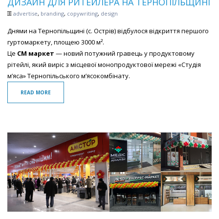
ДИЗАЙН ДЛЯ РИТЕЙЛЕРА НА ТЕРНОПІЛЬЩИНІ
advertise
,
branding
,
copywriting
,
design
Днями на Тернопільщині (с. Острів) відбулося відкриття першого
гуртомаркету, площею 3000 м².
Це
СМ маркет
— новий потужний гравець у продуктовому
рітейлі, який виріс з місцевої монопродуктової мережі «Студія
м’яса» Тернопільського м’ясокомбінату.
READ MORE