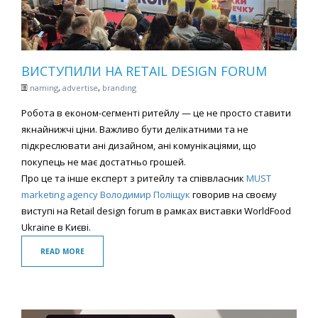
ВИСТУПИЛИ НА RETAIL DESIGN FORUM
naming
,
advertise
,
branding
Робота в економ-сегменті ритейлу — це не просто ставити
якнайнижчі ціни. Важливо бути делікатними та не
підкреслювати ані дизайном, ані комунікаціями, що
покупець не має достатньо грошей.
Про це та інше експерт з ритейлу та співвласник
MUST
marketing agency
Володимир Поліщук
говорив на своєму
виступі на Retail design forum в рамках виставки WorldFood
Ukraine в Києві.
READ MORE