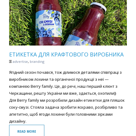
ЕТИКЕТКА ДЛЯ КРАФТОВОГО ВИРОБНИКА
advertise
,
branding
Ягідний сезон почався, тож ділимося деталями співпраці з
виробником лохини та органічної продукції з неї —
компанією Berry family. Це, до речі, наш перший клієнт з
Черкащини, решту України ми вже, здається, охопили))
Для Berry family ми розробили дизайн етикетки для пляшок
соку-смузі. Стояла задача зробити яскраво, розбірливо та
апетитно, щоб ягоди лохини були головними зірками
дизайну.
READ MORE