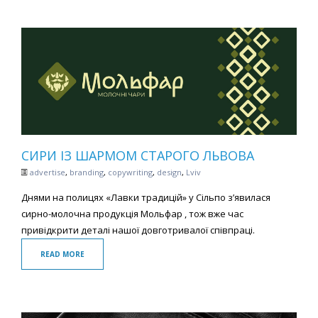
СИРИ ІЗ ШАРМОМ СТАРОГО ЛЬВОВА
advertise
,
branding
,
copywriting
,
design
,
Lviv
Днями на полицях «Лавки традицій» у Сільпо з’явилася
сирно-молочна продукція Мольфар , тож вже час
привідкрити деталі нашої довготривалої співпраці.
READ MORE