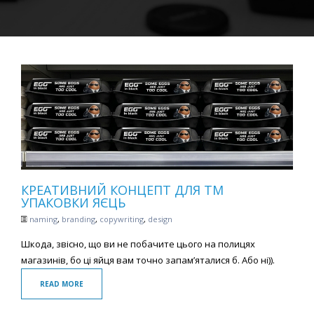
КРЕАТИВНИЙ КОНЦЕПТ ДЛЯ ТМ
УПАКОВКИ ЯЄЦЬ
naming
,
branding
,
copywriting
,
design
Шкода, звісно, що ви не побачите цього на полицях
магазинів, бо ці яйця вам точно запам’яталися б. Або ні)).
READ MORE