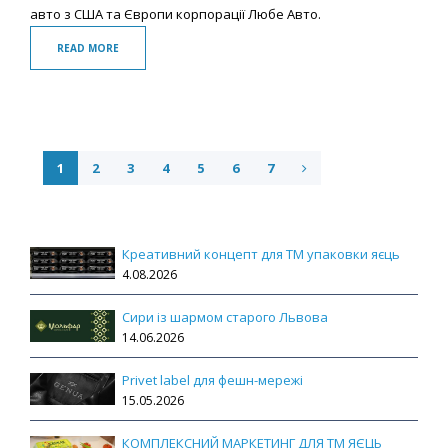
авто з США та Європи корпорації Любе Авто.
READ MORE
1
2
3
4
5
6
7
Креативний концепт для ТМ упаковки яєць
4.08.2026
Сири із шармом старого Львова
14.06.2026
Privet label для фешн-мережі
15.05.2026
КОМПЛЕКСНИЙ МАРКЕТИНГ ДЛЯ ТМ ЯЄЦЬ