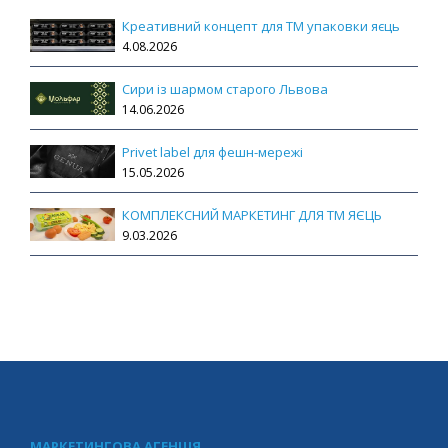
Креативний концепт для ТМ упаковки яєць
4.08.2026
Сири із шармом старого Львова
14.06.2026
Privet label для фешн-мережі
15.05.2026
КОМПЛЕКСНИЙ МАРКЕТИНГ ДЛЯ ТМ ЯЄЦЬ
9.03.2026
МАРКЕТИНГОВА АГЕНЦІЯ