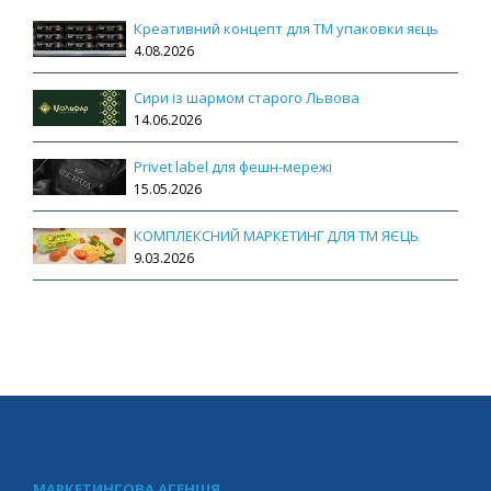
Креативний концепт для ТМ упаковки яєць
4.08.2026
Сири із шармом старого Львова
14.06.2026
Privet label для фешн-мережі
15.05.2026
КОМПЛЕКСНИЙ МАРКЕТИНГ ДЛЯ ТМ ЯЄЦЬ
9.03.2026
МАРКЕТИНГОВА АГЕНЦІЯ