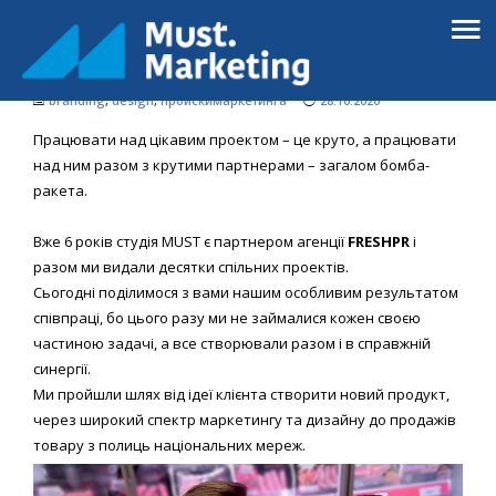
ТАК З’ЯВИЛОСЯ ЦЕМ’ЯСО – СВІЖЕ М’ЯСО
І НІЧОГО ЗАЙВОГО.
branding
,
design
,
проискимаркетинга
28.10.2020
Працювати над цікавим проектом – це круто, а працювати
над ним разом з крутими партнерами – загалом бомба-
ракета.
Вже 6 років студія MUST є партнером агенції
FRESHPR
і
разом ми видали десятки спільних проектів.
Сьогодні поділимося з вами нашим особливим результатом
співпраці, бо цього разу ми не займалися кожен своєю
частиною задачі, а все створювали разом і в справжній
синергії.
Ми пройшли шлях від ідеї клієнта створити новий продукт,
через широкий спектр маркетингу та дизайну до продажів
товару з полиць національних мереж.