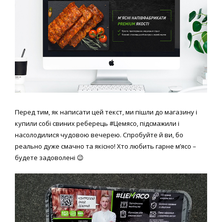
Перед тим, як написати цей текст, ми пішли до магазину і
купили собі свиних реберець #Цемясо, підсмажили і
насолодилися чудовою вечерею. Спробуйте й ви, бо
реально дуже смачно та якісно! Хто любить гарне м’ясо –
будете задоволені 😉