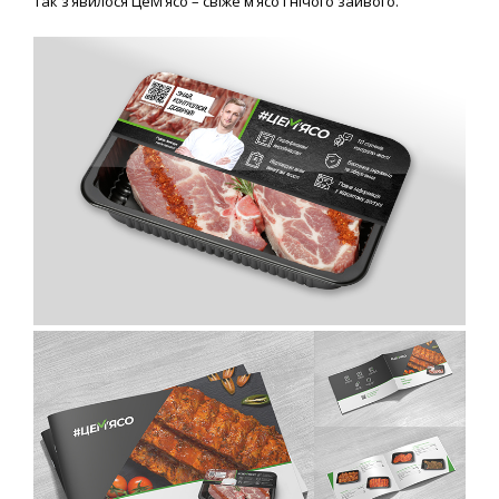
Так з’явилося ЦеМ’ясо – свіже м’ясо і нічого зайвого.