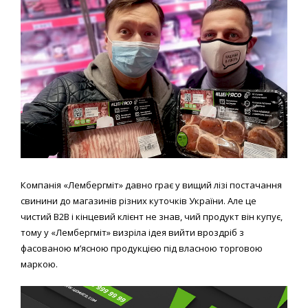
Компанія «Лембергміт» давно грає у вищий лізі постачання
свинини до магазинів різних куточків України. Але це
чистий B2B і кінцевий клієнт не знав, чий продукт він купує,
тому у «Лембергміт» визріла ідея вийти вроздріб з
фасованою м’ясною продукцією під власною торговою
маркою.